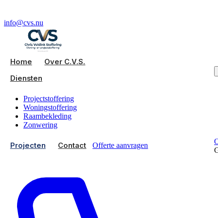
info@cvs.nu
Home
Over C.V.S.
Diensten
Projectstoffering
Woningstoffering
Raambekleding
Zonwering
O
Projecten
Contact
Offerte aanvragen
G