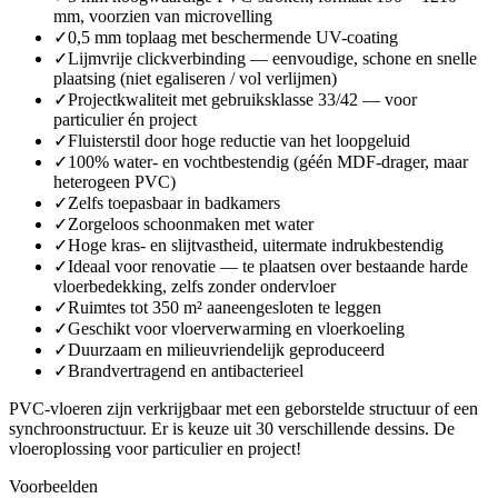
mm, voorzien van microvelling
✓
0,5 mm toplaag met beschermende UV-coating
✓
Lijmvrije clickverbinding — eenvoudige, schone en snelle
plaatsing (niet egaliseren / vol verlijmen)
✓
Projectkwaliteit met gebruiksklasse 33/42 — voor
particulier én project
✓
Fluisterstil door hoge reductie van het loopgeluid
✓
100% water- en vochtbestendig (géén MDF-drager, maar
heterogeen PVC)
✓
Zelfs toepasbaar in badkamers
✓
Zorgeloos schoonmaken met water
✓
Hoge kras- en slijtvastheid, uitermate indrukbestendig
✓
Ideaal voor renovatie — te plaatsen over bestaande harde
vloerbedekking, zelfs zonder ondervloer
✓
Ruimtes tot 350 m² aaneengesloten te leggen
✓
Geschikt voor vloerverwarming en vloerkoeling
✓
Duurzaam en milieuvriendelijk geproduceerd
✓
Brandvertragend en antibacterieel
PVC-vloeren zijn verkrijgbaar met een geborstelde structuur of een
synchroonstructuur. Er is keuze uit 30 verschillende dessins. De
vloeroplossing voor particulier en project!
Voorbeelden