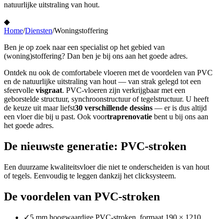
natuurlijke uitstraling van hout.
◆
Home
/
Diensten
/
Woningstoffering
Ben je op zoek naar een specialist op het gebied van
(woning)stoffering? Dan ben je bij ons aan het goede adres.
Ontdek nu ook de comfortabele vloeren met de voordelen van PVC
en de natuurlijke uitstraling van hout — van strak gelegd tot een
sfeervolle
visgraat
. PVC-vloeren zijn verkrijgbaar met een
geborstelde structuur, synchroonstructuur of tegelstructuur. U heeft
de keuze uit maar liefst
30 verschillende dessins
— er is dus altijd
een vloer die bij u past. Ook voor
traprenovatie
bent u bij ons aan
het goede adres.
De nieuwste generatie: PVC-stroken
Een duurzame kwaliteitsvloer die niet te onderscheiden is van hout
of tegels. Eenvoudig te leggen dankzij het clicksysteem.
De voordelen van PVC-stroken
✓
5 mm hoogwaardige PVC-stroken, formaat 190 × 1210