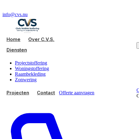
info@cvs.nu
Home
Over C.V.S.
Diensten
Projectstoffering
Woningstoffering
Raambekleding
Zonwering
O
Projecten
Contact
Offerte aanvragen
G